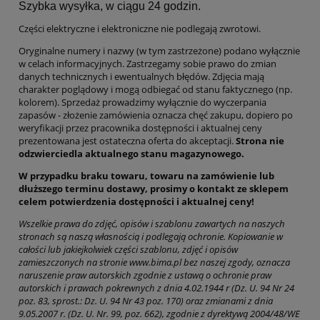
Szybka wysyłka, w ciągu 24 godzin.
Części elektryczne i elektroniczne nie podlegają zwrotowi.
Oryginalne numery i nazwy (w tym zastrzeżone) podano wyłącznie
w celach informacyjnych. Zastrzegamy sobie prawo do zmian
danych technicznych i ewentualnych błędów. Zdjęcia mają
charakter poglądowy i mogą odbiegać od stanu faktycznego (np.
kolorem). Sprzedaż prowadzimy wyłącznie do wyczerpania
zapasów - złożenie zamówienia oznacza chęć zakupu, dopiero po
weryfikacji przez pracownika dostępności i aktualnej ceny
prezentowana jest ostateczna oferta do akceptacji.
Strona nie
odzwierciedla aktualnego stanu magazynowego.
W przypadku braku towaru, towaru na zamówienie lub
dłuższego terminu dostawy, prosimy o kontakt ze sklepem
celem potwierdzenia dostępności i aktualnej ceny!
Wszelkie prawa do zdjęć, opisów i szablonu zawartych na naszych
stronach są naszą własnością i podlegają ochronie. Kopiowanie w
całości lub jakiejkolwiek części szablonu, zdjęć i opisów
zamieszczonych na stronie www.bima.pl bez naszej zgody, oznacza
naruszenie praw autorskich zgodnie z ustawą o ochronie praw
autorskich i prawach pokrewnych z dnia 4.02.1944 r (Dz. U. 94 Nr 24
poz. 83, sprost.: Dz. U. 94 Nr 43 poz. 170) oraz zmianami z dnia
9.05.2007 r. (Dz. U. Nr. 99, poz. 662), zgodnie z dyrektywą 2004/48/WE