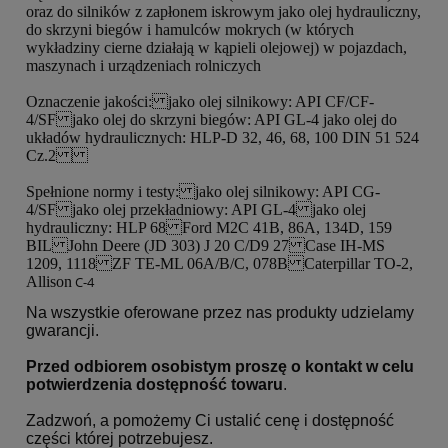
oraz do silników z zapłonem iskrowym jako olej hydrauliczny,
do skrzyni biegów i hamulców mokrych (w których
wykładziny cierne działają w kąpieli olejowej) w pojazdach,
maszynach i urządzeniach rolniczych
Oznaczenie jakości: jako olej silnikowy: API CF/CF-
4/SF jako olej do skrzyni biegów: API GL-4 jako olej do
układów hydraulicznych: HLP-D 32, 46, 68, 100 DIN 51 524
Cz.2
Spełnione normy i testy: jako olej silnikowy: API CG-
4/SF jako olej przekładniowy: API GL-4 jako olej
hydrauliczny: HLP 68 Ford M2C 41B, 86A, 134D, 159
BIL John Deere (JD 303) J 20 C/D9 27 Case IH-MS
1209, 1118 ZF TE-ML 06A/B/C, 078B Caterpillar TO-2,
Allison
C-4
Na wszystkie oferowane przez nas produkty udzielamy
gwarancji.
Przed odbiorem osobistym proszę o kontakt w celu
potwierdzenia dostępność towaru
.
Zadzwoń, a pomożemy Ci ustalić cenę i dostępność
części której potrzebujesz.