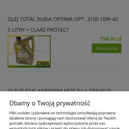
OLEJ TOTAL RUBIA OPTIMA OPT. 3100 10W-40
5 LITRY = CLAAS PROTECT
154,00 zł
do koszyka
OLEJ FUCHS AGRIFARM MOT X-LA 10W40 5L
153,00 zł
Dbamy o Twoją prywatność
do koszyka
Pliki cookies i pokrewne im technologie umożliwiają poprawne
działanie strony i pomagają nam dostosować ofertę do Twoich
potrzeb. Możesz zaakceptować wykorzystanie przez nas
wszystkich tych plików i przejść do sklepu lub dostosować użycie