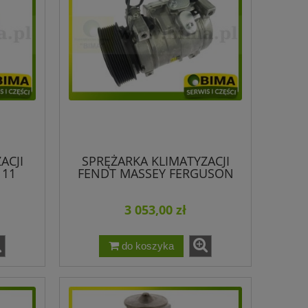
ACJI
SPRĘŻARKA KLIMATYZACJI
111
FENDT MASSEY FERGUSON
O
ORYGINAŁ DENSO
G931552020011
3 053,00 zł
do koszyka