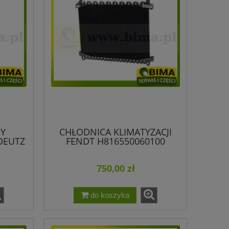
Y
CHŁODNICA KLIMATYZACJI
 DEUTZ
FENDT H816550060100
D NEW
1
750,00 zł
do koszyka