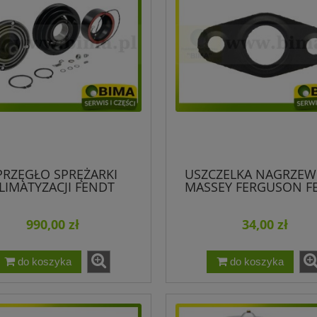
PRZĘGŁO SPRĘŻARKI
USZCZELKA NAGRZEW
LIMATYZACJI FENDT
MASSEY FERGUSON F
F117551020070
990,00 zł
34,00 zł
do koszyka
do koszyka