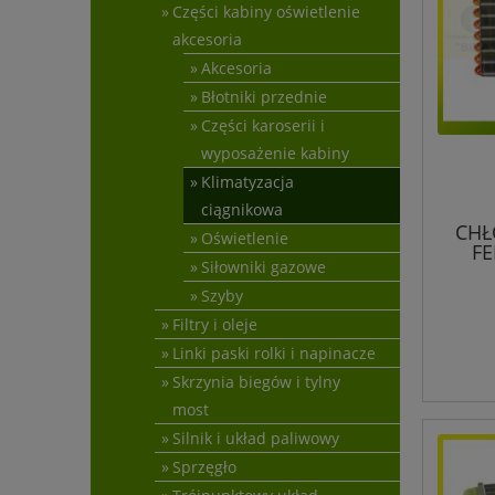
Części kabiny oświetlenie
akcesoria
Akcesoria
Błotniki przednie
Części karoserii i
wyposażenie kabiny
Klimatyzacja
ciągnikowa
CHŁ
Oświetlenie
FE
Siłowniki gazowe
Szyby
Filtry i oleje
Linki paski rolki i napinacze
Skrzynia biegów i tylny
most
Silnik i układ paliwowy
Sprzęgło