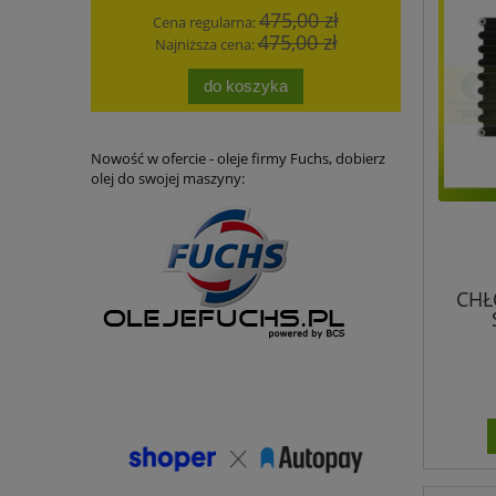
475,00 zł
Cena regularna:
Cena
475,00 zł
Najniższa cena:
Najn
do koszyka
Nowość w ofercie - oleje firmy Fuchs, dobierz
olej do swojej maszyny:
CHŁ