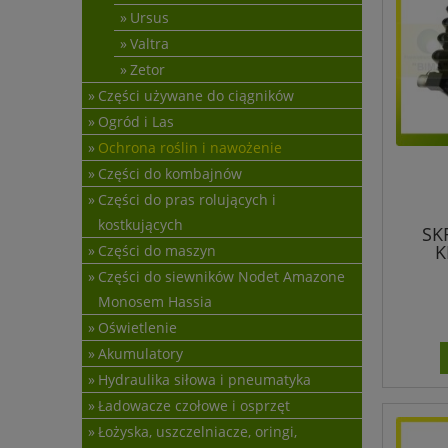
Ursus
Valtra
Zetor
Części używane do ciągników
Ogród i Las
Ochrona roślin i nawożenie
Części do kombajnów
Części do pras rolujących i
kostkujących
SK
K
Części do maszyn
Części do siewników Nodet Amazone
Monosem Hassia
Oświetlenie
Akumulatory
Hydraulika siłowa i pneumatyka
Ładowacze czołowe i osprzęt
Łożyska, uszczelniacze, oringi,