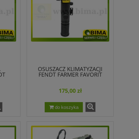
A
OSUSZACZ KLIMATYZACJI
DT
FENDT FARMER FAVORIT
EUTZ
G716550030013
175,00 zł
do koszyka