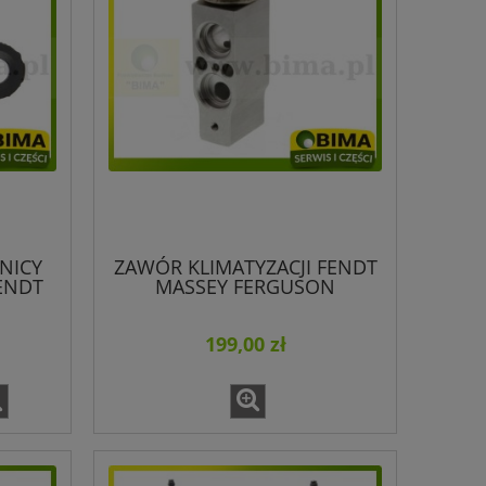
NICY
ZAWÓR KLIMATYZACJI FENDT
ENDT
MASSEY FERGUSON
F931812140320 3904313M1
199,00 zł