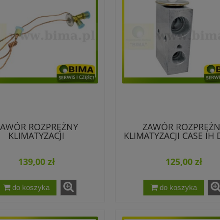
ZAWÓR ROZPRĘŻNY
ZAWÓR ROZPRĘŻN
KLIMATYZACJI
KLIMATYZACJI CASE IH
RENAULT FENDT FOR
HOLLAND 118321C
139,00 zł
125,00 zł
3311533M91
SILNIKOWY KUBOTA
OIL POWER PLUS 10W-
do koszyka
do koszyka
30
129,00 zł