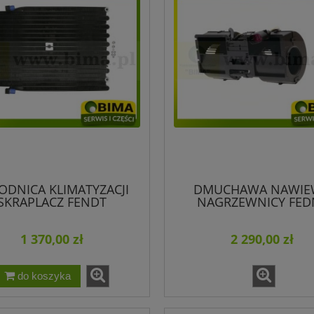
169,00 zł
 regularna:
169,00 zł
iższa cena:
do koszyka
ODNICA KLIMATYZACJI
DMUCHAWA NAWIE
SKRAPLACZ FENDT
NAGRZEWNICY FED
H931552061100
G930810140023
1 370,00 zł
2 290,00 zł
do koszyka