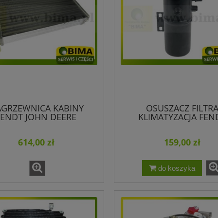
GRZEWNICA KABINY
OSUSZACZ FILTR
FENDT JOHN DEERE
KLIMATYZACJA FEN
178810130080
MASSEY FERGUSON D
G281550030020
614,00 zł
159,00 zł
do koszyka