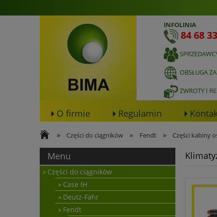
INFOLINIA
84 68 33
SPRZEDAWC
OBSŁUGA Z
ZWROTY I R
O firmie
Regulamin
Kontak
»
»
»
Części do ciągników
Fendt
Części kabiny o
Klimaty
Menu
Części do ciągników
Case IH
Deutz-Fahr
Fendt