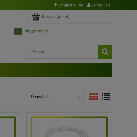
Zarejestruj się
Zaloguj się
Koszyk:
(pusty)
info@bima.pl