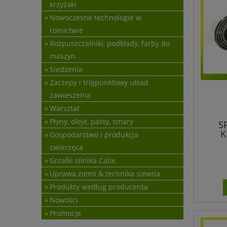
krzyżaki
Nowoczesne technologie w
rolnictwie
Rozpuszczalniki, podkłady, farby do
maszyn
Siedzenia
Zaczepy i trójpunktowy układ
zawieszenia
Warsztat
Płyny, oleje, pasty, smary
S
K
Gospodarstwo i produkcja
zwierzęca
Grzałki silnika Calix
Uprawa ziemi & technika siewna
Produkty według producenta
Nowości
Promocje