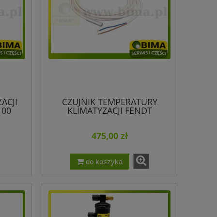
ACJI
CZUJNIK TEMPERATURY
100
KLIMATYZACJI FENDT
F210552010390
475,00 zł
do koszyka