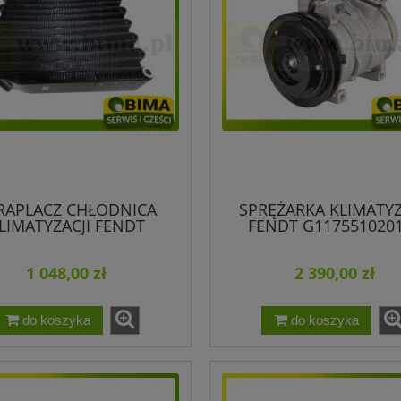
RAPLACZ CHŁODNICA
SPRĘŻARKA KLIMATYZ
LIMATYZACJI FENDT
FENDT G117551020
H716550061100
ORYGINAŁ DENS
1 048,00 zł
2 390,00 zł
do koszyka
do koszyka