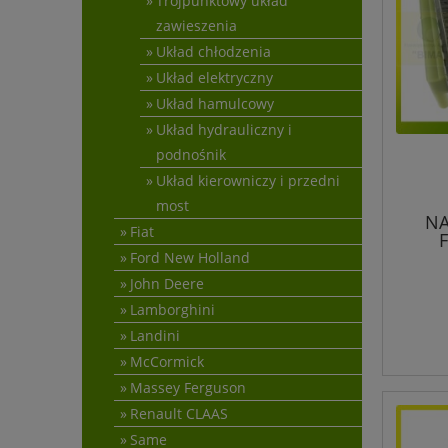
Trójpunktowy układ
zawieszenia
Układ chłodzenia
Układ elektryczny
Układ hamulcowy
Układ hydrauliczny i
podnośnik
Układ kierowniczy i przedni
most
NA
Fiat
Ford New Holland
John Deere
Lamborghini
Landini
McCormick
Massey Ferguson
Renault CLAAS
Same