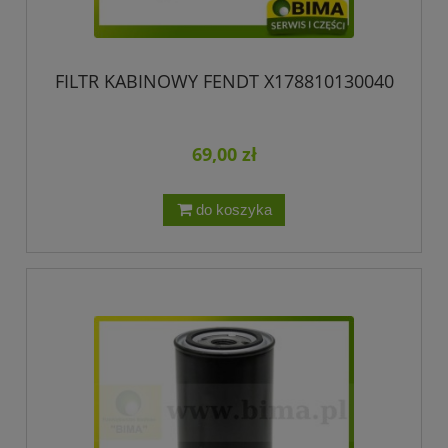
FILTR KABINOWY FENDT X178810130040
69,00 zł
do koszyka