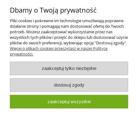
Dbamy o Twoją prywatność
41,00 zł
Pliki cookies i pokrewne im technologie umożliwiają poprawne
działanie strony i pomagają nam dostosować ofertę do Twoich
do koszyka
potrzeb. Możesz zaakceptować wykorzystanie przez nas
wszystkich tych plików i przejść do sklepu lub dostosować użycie
plików do swoich preferencji, wybierając opcję "Dostosuj zgody".
Więcej o plikach cookies przeczytasz w naszej Polityce
prywatności.
zaakceptuj tylko niezbędne
dostosuj zgody
zaakceptuj wszystkie
FILTR PALIWA ORYGINAŁ JOHN DEERE