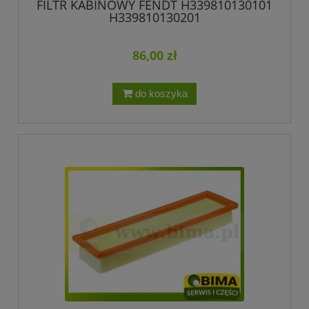
FILTR KABINOWY FENDT H339810130101
H339810130201
86,00 zł
do koszyka