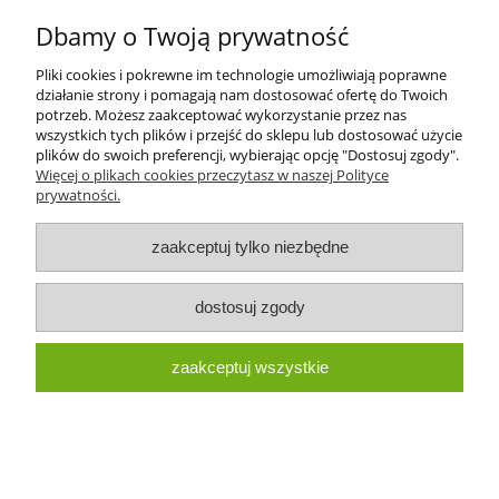
Dbamy o Twoją prywatność
Pliki cookies i pokrewne im technologie umożliwiają poprawne
działanie strony i pomagają nam dostosować ofertę do Twoich
potrzeb. Możesz zaakceptować wykorzystanie przez nas
wszystkich tych plików i przejść do sklepu lub dostosować użycie
plików do swoich preferencji, wybierając opcję "Dostosuj zgody".
PIERŚCIEŃ USZCZELNIAJĄCY ORYGINAŁ
Więcej o plikach cookies przeczytasz w naszej Polityce
CASE NEW HOLLAND 14456881
prywatności.
15,00 zł
zaakceptuj tylko niezbędne
dostosuj zgody
do koszyka
zaakceptuj wszystkie
«
1
2
3
4
5
6
»
Pomoc