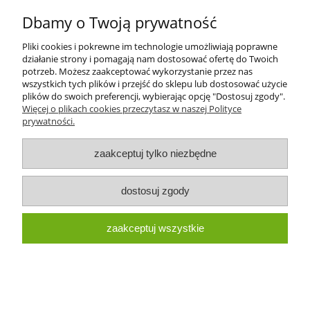
Dbamy o Twoją prywatność
Pliki cookies i pokrewne im technologie umożliwiają poprawne
działanie strony i pomagają nam dostosować ofertę do Twoich
potrzeb. Możesz zaakceptować wykorzystanie przez nas
LAMPA PRZEDNIA MASSEY FERGUSON
wszystkich tych plików i przejść do sklepu lub dostosować użycie
3788220M91
plików do swoich preferencji, wybierając opcję "Dostosuj zgody".
Więcej o plikach cookies przeczytasz w naszej Polityce
prywatności.
62,00 zł
zaakceptuj tylko niezbędne
do koszyka
dostosuj zgody
«
1
2
3
»
zaakceptuj wszystkie
Pomoc
Dostępność i dostawa