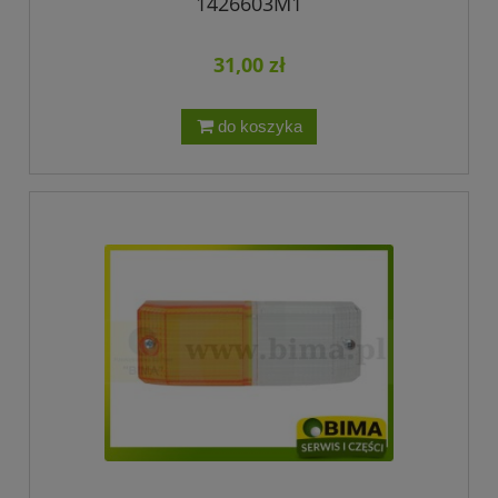
1426603M1
31,00 zł
do koszyka