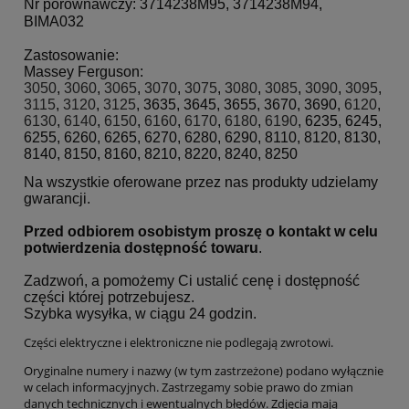
Nr porównawczy:
3714238M95, 3714238M94
,
BIMA032
Zastosowanie:
Massey Ferguson:
3050
,
3060
,
3065
,
3070
,
3075
,
3080
,
3085
,
3090
,
3095
,
3115
,
3120
,
3125
,
3635, 3645, 3655, 3670, 3690,
6120
,
6130
,
6140
,
6150
,
6160
,
6170
,
6180
,
6190
,
6235, 6245,
6255, 6260, 6265, 6270, 6280, 6290,
8110, 8120, 8130,
8140, 8150, 8160, 8210, 8220, 8240, 8250
Na wszystkie oferowane przez nas produkty udzielamy
gwarancji.
Przed odbiorem osobistym proszę o kontakt w celu
potwierdzenia dostępność towaru
.
Zadzwoń, a pomożemy Ci ustalić cenę i dostępność
części której potrzebujesz.
Szybka wysyłka, w ciągu 24 godzin.
Części elektryczne i elektroniczne nie podlegają zwrotowi.
Oryginalne numery i nazwy (w tym zastrzeżone) podano wyłącznie
w celach informacyjnych. Zastrzegamy sobie prawo do zmian
danych technicznych i ewentualnych błędów. Zdjęcia mają