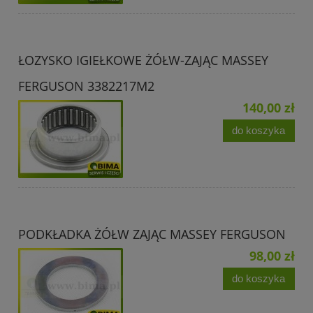
ŁOZYSKO IGIEŁKOWE ŻÓŁW-ZAJĄC MASSEY
FERGUSON 3382217M2
140,00 zł
do koszyka
PODKŁADKA ŻÓŁW ZAJĄC MASSEY FERGUSON
98,00 zł
do koszyka