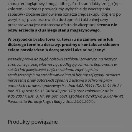
charakter poglądowy i mogą odbiegać od stanu faktycznego (np.
kolorem). Sprzedaż prowadzimy wyłącznie do wyczerpania
zapasów - złożenie zamówienia oznacza chęć zakupu, dopiero po
weryfikacji przez pracownika dostępności i aktualnej ceny
prezentowana jest ostateczna oferta do akceptacji.
Strona nie
odzwierciedla aktualnego stanu magazynowego.
W przypadku braku towaru, towaru na zamówienie lub
dłuższego terminu dostawy, prosimy o kontakt ze sklepem
celem potwierdzenia dostępności i aktualnej ceny!
Wszelkie prawa do zdjęć, opisów i szablonu zawartych na naszych
stronach są naszą własnością i podlegają ochronie. Kopiowanie w
całości lub jakiejkolwiek części szablonu, zdjęć i opisów
zamieszczonych na stronie www.bima.pl bez naszej zgody, oznacza
naruszenie praw autorskich zgodnie z ustawą o ochronie praw
autorskich i prawach pokrewnych z dnia 4.02.1944 r (Dz. U. 94 Nr 24
poz. 83, sprost.: Dz. U. 94 Nr 43 poz. 170) oraz zmianami z dnia
9.05.2007 r. (Dz. U. Nr. 99, poz. 662), zgodnie z dyrektywą 2004/48/WE
Parlamentu Europejskiego i Rady z dnia 29.04.2004r.
Produkty powiązane