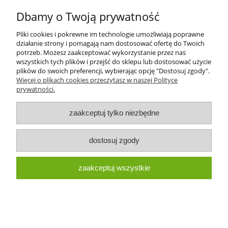
Dbamy o Twoją prywatność
Pliki cookies i pokrewne im technologie umożliwiają poprawne
SYNCHRONIZATOR ŻÓŁW ZAJĄC MASSEY
działanie strony i pomagają nam dostosować ofertę do Twoich
potrzeb. Możesz zaakceptować wykorzystanie przez nas
FERGUSON 3790377M92 3790377M91
wszystkich tych plików i przejść do sklepu lub dostosować użycie
plików do swoich preferencji, wybierając opcję "Dostosuj zgody".
5 600,00 zł
Więcej o plikach cookies przeczytasz w naszej Polityce
prywatności.
do koszyka
zaakceptuj tylko niezbędne
dostosuj zgody
SYNCHRONIZATOR REWERSU ORGINAL
zaakceptuj wszystkie
MASSEY FERGUSON
940,00 zł
do koszyka