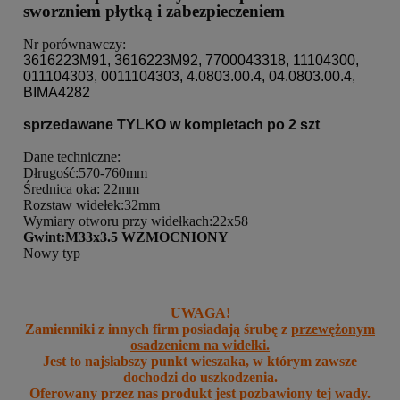
sworzniem płytką i zabezpieczeniem
Nr porównawczy:
3616223M91, 3616223M92, 7700043318, 11104300,
011104303, 0011104303, 4.0803.00.4, 04.0803.00.4,
BIMA4282
sprzedawane TYLKO w kompletach po 2 szt
Dane techniczne:
Dłrugość:570-760mm
Średnica oka: 22mm
Rozstaw widełek:32mm
Wymiary otworu przy widełkach:22x58
Gwint:M33x3.5 WZMOCNIONY
Nowy typ
UWAGA!
Zamienniki z innych firm posiadają śrubę z
przewężonym
osadzeniem na widełki.
Jest to najsłabszy punkt wieszaka, w którym zawsze
dochodzi do uszkodzenia.
Oferowany przez nas produkt jest pozbawiony tej wady.