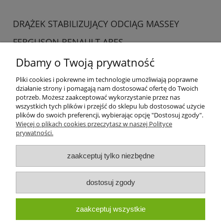
DRĄŻEK STABILIZUJĄCY ODCIĄG MASSEY
FERGUSON RENAULT ARES
259,00 zł
Dbamy o Twoją prywatność
do koszyka
Pliki cookies i pokrewne im technologie umożliwiają poprawne
działanie strony i pomagają nam dostosować ofertę do Twoich
potrzeb. Możesz zaakceptować wykorzystanie przez nas
wszystkich tych plików i przejść do sklepu lub dostosować użycie
plików do swoich preferencji, wybierając opcję "Dostosuj zgody".
Więcej o plikach cookies przeczytasz w naszej Polityce
prywatności.
Pomoc
zaakceptuj tylko niezbędne
Dostępność i dostawa
dostosuj zgody
Moje konto
zaakceptuj wszystkie
O firmie