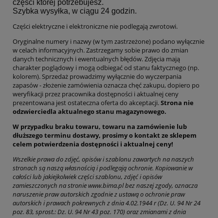
części której potrzebujesz.
Szybka wysyłka, w ciągu 24 godzin.
Części elektryczne i elektroniczne nie podlegają zwrotowi.
Oryginalne numery i nazwy (w tym zastrzeżone) podano wyłącznie
w celach informacyjnych. Zastrzegamy sobie prawo do zmian
danych technicznych i ewentualnych błędów. Zdjęcia mają
charakter poglądowy i mogą odbiegać od stanu faktycznego (np.
kolorem). Sprzedaż prowadzimy wyłącznie do wyczerpania
zapasów - złożenie zamówienia oznacza chęć zakupu, dopiero po
weryfikacji przez pracownika dostępności i aktualnej ceny
prezentowana jest ostateczna oferta do akceptacji.
Strona nie
odzwierciedla aktualnego stanu magazynowego.
W przypadku braku towaru, towaru na zamówienie lub
dłuższego terminu dostawy, prosimy o kontakt ze sklepem
celem potwierdzenia dostępności i aktualnej ceny!
Wszelkie prawa do zdjęć, opisów i szablonu zawartych na naszych
stronach są naszą własnością i podlegają ochronie. Kopiowanie w
całości lub jakiejkolwiek części szablonu, zdjęć i opisów
zamieszczonych na stronie www.bima.pl bez naszej zgody, oznacza
naruszenie praw autorskich zgodnie z ustawą o ochronie praw
autorskich i prawach pokrewnych z dnia 4.02.1944 r (Dz. U. 94 Nr 24
poz. 83, sprost.: Dz. U. 94 Nr 43 poz. 170) oraz zmianami z dnia