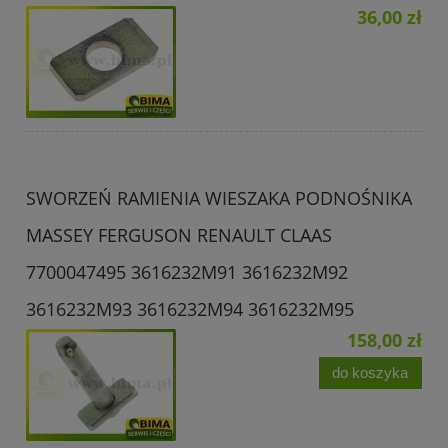
36,00 zł
SWORZEŃ RAMIENIA WIESZAKA PODNOŚNIKA
MASSEY FERGUSON RENAULT CLAAS
7700047495 3616232M91 3616232M92
3616232M93 3616232M94 3616232M95
158,00 zł
do koszyka